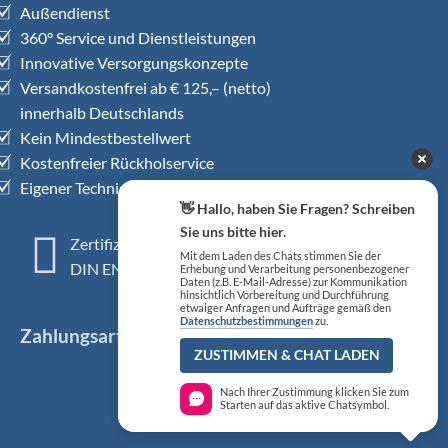
Außendienst
360° Service und Dienstleistungen
Innovative Versorgungskonzepte
Versandkostenfrei ab € 125,– (netto)
innerhalb Deutschlands
Kein Mindestbestellwert
Kostenfreier Rückholservice
Eigener Technischer Kundendienst
👋 Hallo, haben Sie Fragen? Schreiben
Sie uns bitte hier.
Zertifiziertes QM-System
Mit dem Laden des Chats stimmen Sie der
DIN EN ISO 13485
Erhebung und Verarbeitung personenbezogener
Daten (z.B. E-Mail-Adresse) zur Kommunikation
hinsichtlich Vorbereitung und Durchführung
etwaiger Anfragen und Aufträge gemäß den
Datenschutzbestimmungen
zu.
Zahlungsarten
ZUSTIMMEN & CHAT LADEN
Nach Ihrer Zustimmung klicken Sie zum
Starten auf das aktive Chatsymbol.