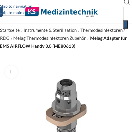
Skip to navigation
Skip to main content
Startseite
›
Instrumente & Sterilisation
›
Thermodesinfektoren /
RDG
›
Melag Thermodesinfektoren Zubehör
›
Melag Adapter für
EMS AIRFLOW Handy 3.0 (ME80613)
Zum Vergrößern klicken