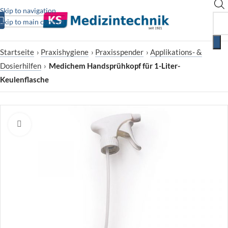
Skip to navigation
Skip to main content
Startseite
›
Praxishygiene
›
Praxisspender
›
Applikations- &
Dosierhilfen
›
Medichem Handsprühkopf für 1-Liter-
Keulenflasche
Zum Vergrößern klicken