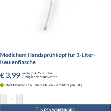
Medichem Handsprühkopf für 1-Liter-
Keulenflasche
€
3,99
netto
(
€ 4,75
brutto)
Zuzüglich
Versandkosten
Sofort lieferbar, i.d.R. innerhalb von 2 Arbeitstagen (DE)
-
+
IN DEN WARENKORB