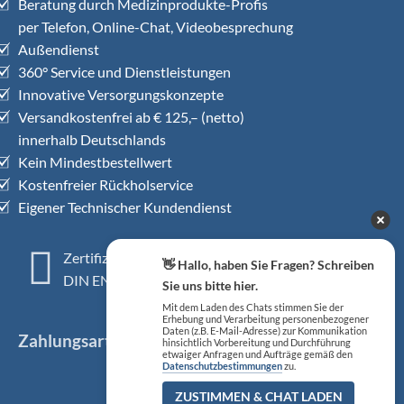
Beratung durch Medizinprodukte-Profis
per Telefon, Online-Chat, Videobesprechung
Außendienst
360° Service und Dienstleistungen
Innovative Versorgungskonzepte
Versandkostenfrei ab € 125,– (netto)
innerhalb Deutschlands
Kein Mindestbestellwert
Kostenfreier Rückholservice
Eigener Technischer Kundendienst
Zertifiziertes QM-System
👋 Hallo, haben Sie Fragen? Schreiben
DIN EN ISO 13485
Sie uns bitte hier.
Mit dem Laden des Chats stimmen Sie der
Erhebung und Verarbeitung personenbezogener
Daten (z.B. E-Mail-Adresse) zur Kommunikation
Zahlungsarten
hinsichtlich Vorbereitung und Durchführung
etwaiger Anfragen und Aufträge gemäß den
Datenschutzbestimmungen
zu.
ZUSTIMMEN & CHAT LADEN