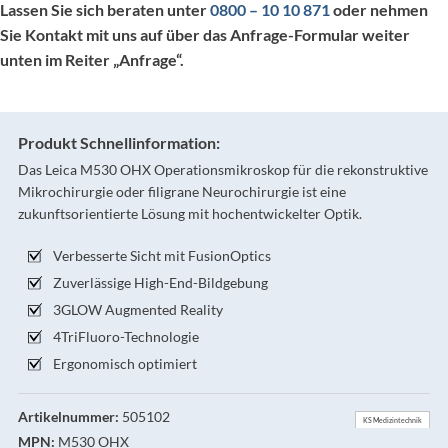
Lassen Sie sich beraten unter
0800 – 10 10 871
oder nehmen
Sie Kontakt mit uns auf über das Anfrage-Formular
weiter
unten
im Reiter „Anfrage“.
Produkt Schnellinformation:
Das Leica M530 OHX Operationsmikroskop für die rekonstruktive
Mikrochirurgie oder filigrane Neurochirurgie ist eine
zukunftsorientierte Lösung mit hochentwickelter Optik.
Verbesserte Sicht mit FusionOptics
Zuverlässige High-End-Bildgebung
3GLOW Augmented Reality
4TriFluoro-Technologie
Ergonomisch optimiert
Artikelnummer:
505102
KS Medizintechnik
MPN:
M530 OHX