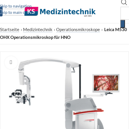
Skip to navigation
Skip to main content
Startseite
›
Medizintechnik
›
Operationsmikroskope
›
Leica M530
OHX Operationsmikroskop für HNO
Zum Vergrößern klicken