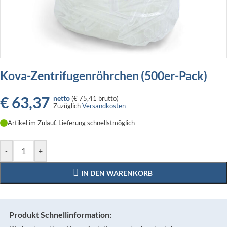
Kova-Zentrifugenröhrchen (500er-Pack)
€
63,37
netto
(
€ 75,41
brutto)
Zuzüglich
Versandkosten
Artikel im Zulauf, Lieferung schnellstmöglich
-
+
IN DEN WARENKORB
Produkt Schnellinformation: