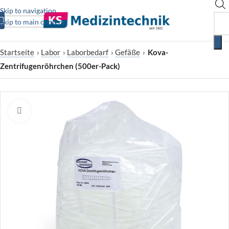
Skip to navigation
Skip to main content
Startseite
›
Labor
›
Laborbedarf
›
Gefäße
›
Kova-
Zentrifugenröhrchen (500er-Pack)
Zum Vergrößern klicken