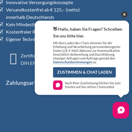
Innovative Versorgungskonzepte
Versandkostenfrei ab € 125,– (netto)
innerhalb Deutschlands
Kein Mindestbestellwert
👋 Hallo, haben Sie Fragen? Schreiben
Kostenfreier Rückholservice
Sie uns bitte hier.
Eigener Technischer Kundendienst
Mit dem Laden des Chats stimmen Sie der
Erhebung und Verarbeitung personenbezogener
Daten (z.B. E-Mail-Adresse) zur Kommunikation
Zertifiziertes QM-System
hinsichtlich Vorbereitung und Durchführung
etwaiger Anfragen und Aufträge gemäß den
DIN EN ISO 13485
Datenschutzbestimmungen
zu.
ZUSTIMMEN & CHAT LADEN
Zahlungsarten
Nach Ihrer Zustimmung klicken Sie zum
Starten auf das aktive Chatsymbol.