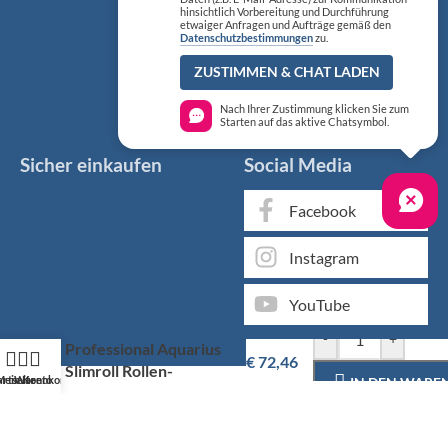
hinsichtlich Vorbereitung und Durchführung
etwaiger Anfragen und Aufträge gemäß den
Datenschutzbestimmungen
zu.
ZUSTIMMEN & CHAT LADEN
Nach Ihrer Zustimmung klicken Sie zum
Starten auf das aktive Chatsymbol.
Sicher einkaufen
Social Media
Facebook
Instagram
YouTube
Kimberly-Clark
-
+
Professional Aquarius
€
72,46
Slimroll Rollen-
artseite
Mein Konto
Warenkorb
IN DEN WARE
Handtuchspender
Markenqualität kaufen Sie günstig bei KS Medizintechnik
Als medizinischer Fachgroßhandel bieten wir Ihnen, neben