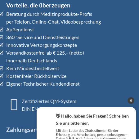
Vorteile, die überzeugen
Beratung durch Medizinprodukte-Profis
per Telefon, Online-Chat, Videobesprechung
Außendienst
360° Service und Dienstleistungen
Innovative Versorgungskonzepte
Versandkostenfrei ab € 125,– (netto)
innerhalb Deutschlands
Kein Mindestbestellwert
Kostenfreier Rückholservice
Eigener Technischer Kundendienst
Zertifiziertes QM-System
DIN EN ISO 13485
👋 Hallo, haben Sie Fragen? Schreiben
Sie uns bitte hier.
Zahlungsarten
Mit dem Laden des Chats stimmen Sie der
Erhebung und Verarbeitung personenbezogener
Daten (z.B. E-Mail-Adresse) zur Kommunikation