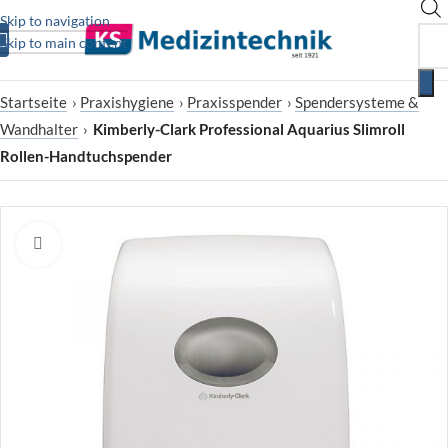
Skip to navigation
Skip to main content
Startseite
›
Praxishygiene
›
Praxisspender
›
Spendersysteme &
Wandhalter
›
Kimberly-Clark Professional Aquarius Slimroll
Rollen-Handtuchspender
Zum Vergrößern klicken