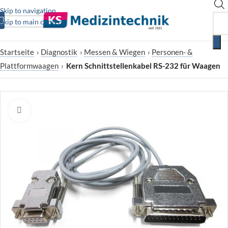
Skip to navigation
Skip to main content
Startseite
›
Diagnostik
›
Messen & Wiegen
›
Personen- &
Plattformwaagen
›
Kern Schnittstellenkabel RS-232 für Waagen
Zum Vergrößern klicken