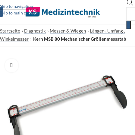
Skip to navigation
Skip to main content
Startseite
›
Diagnostik
›
Messen & Wiegen
›
Längen-, Umfang-,
Winkelmesser
›
Kern MSB 80 Mechanischer Größenmessstab
Zum Vergrößern klicken