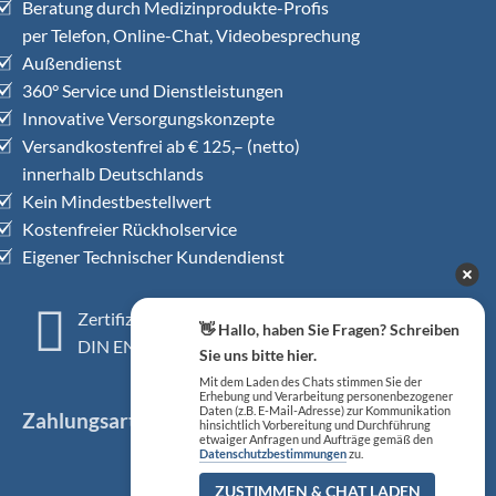
Beratung durch Medizinprodukte-Profis
per Telefon, Online-Chat, Videobesprechung
Außendienst
360° Service und Dienstleistungen
Innovative Versorgungskonzepte
Versandkostenfrei ab € 125,– (netto)
innerhalb Deutschlands
Kein Mindestbestellwert
Kostenfreier Rückholservice
Eigener Technischer Kundendienst
Zertifiziertes QM-System
👋 Hallo, haben Sie Fragen? Schreiben
DIN EN ISO 13485
Sie uns bitte hier.
Mit dem Laden des Chats stimmen Sie der
Erhebung und Verarbeitung personenbezogener
Daten (z.B. E-Mail-Adresse) zur Kommunikation
Zahlungsarten
hinsichtlich Vorbereitung und Durchführung
etwaiger Anfragen und Aufträge gemäß den
Datenschutzbestimmungen
zu.
ZUSTIMMEN & CHAT LADEN