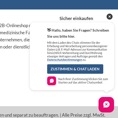
Sicher einkaufen
B-Onlineshop richten sich
👋 Hallo, haben Sie Fragen? Schreiben
 medizinische Fachkreise,
Sie uns bitte hier.
ternehmen, die die
Mit dem Laden des Chats stimmen Sie der
n oder dienstlichen Tätigkeit
Erhebung und Verarbeitung personenbezogener
Daten (z.B. E-Mail-Adresse) zur Kommunikation
hinsichtlich Vorbereitung und Durchführung
etwaiger Anfragen und Aufträge gemäß den
Datenschutzbestimmungen
zu.
ZUSTIMMEN & CHAT LADEN
Nach Ihrer Zustimmung klicken Sie zum
Starten auf das aktive Chatsymbol.
en und separat zu beauftragen. | Alle Preise zzgl. MwSt.