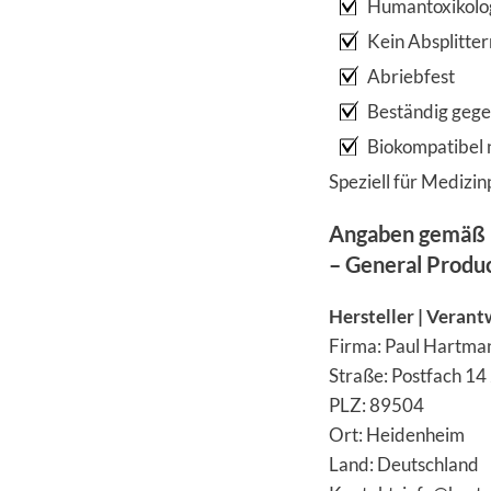
Humantoxikolog
Kein Absplitter
Abriebfest
Beständig gege
Biokompatibel
Speziell für Medizin
Angaben gemäß 
– General Produ
Hersteller | Verant
Firma: Paul Hartma
Straße: Postfach 14
PLZ: 89504
Ort: Heidenheim
Land: Deutschland