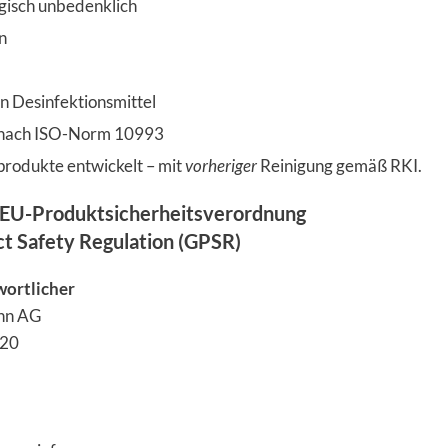
isch unbedenklich
n
n Desinfektionsmittel
 nach ISO-Norm 10993
produkte entwickelt – mit
vorheriger
Reinigung gemäß RKI.
EU-Produktsicherheitsverordnung
ct Safety Regulation (GPSR)
wortlicher
nn AG
 20