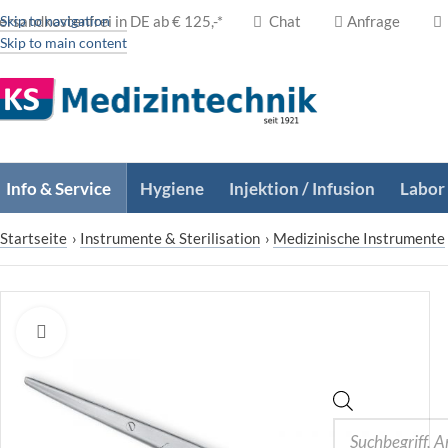
ersandkostenfrei in DE ab € 125,-*
Skip to navigation
Chat
Anfrage
Skip to main content
Info & Service
Hygiene
Injektion / Infusion
Labor
Startseite
›
Instrumente & Sterilisation
›
Medizinische Instrumente
Zum Vergrößern klicken