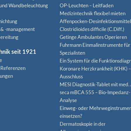
 und Wandbeleuchtung
OP-Leuchten – Leitfaden
Medizintechnik flexibel mieten
hichtung
Affenpocken-Desinfektionsmittel
 & -management
Clostridioides difficile (C.Diff.)
ereitung
Getinge Ambulantes Operieren
Fuhrmann Einmalinstrumente für
hnik seit 1921
Spezialisten
e
Ein System für die Funktionsdiagn
 Referenzen
Koro­nare Herz­krank­heit (KHK) –
nungen
Ausschluss
MESI Diagnostik-Tablet mit med.
seca mBCA 555 – Bio-Impedanz-
Analyse
Einweg- oder Mehrweginstrume
einsetzen?
Dermatoskopie in der