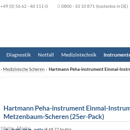
+49 (0) 56 62 - 40 111-0
0800 - 10 10 871
(kostenlos in DE)
Diagnostik
Notfall
Medizintechnik
Instrument
›
Medizinische Scheren
›
Hartmann Peha-instrument Einmal-Inst
Hartmann Peha-instrument Einmal-Instru
Metzenbaum-Scheren (25er-Pack)
netto
(
€ 68,77
brutto)