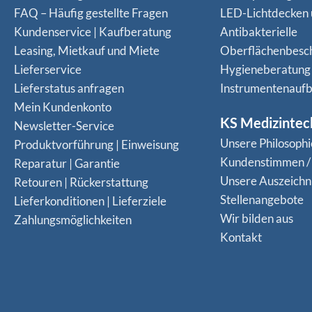
FAQ – Häufig gestellte Fragen
LED-Lichtdecken
Kundenservice | Kaufberatung
Antibakterielle
Leasing, Mietkauf und Miete
Oberflächenbesc
Lieferservice
Hygieneberatung
Lieferstatus anfragen
Instrumentenaufb
Mein Kundenkonto
KS Medizintec
Newsletter-Service
Unsere Philosophi
Produktvorführung | Einweisung
Kundenstimmen /
Reparatur | Garantie
Unsere Auszeich
Retouren | Rückerstattung
Stellenangebote
Lieferkonditionen | Lieferziele
Wir bilden aus
Zahlungsmöglichkeiten
Kontakt