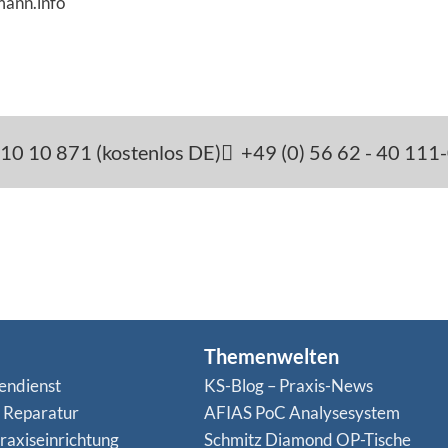
mann.info
10 10 871 (kostenlos DE)
+49 (0) 56 62 - 40 111
Themenwelten
endienst
KS-Blog – Praxis-News
n Reparatur
AFIAS PoC Analysesystem
raxiseinrichtung
Schmitz Diamond OP-Tische