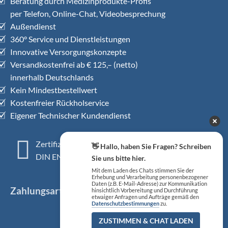
Beratung durch Medizinprodukte-Profis
per Telefon, Online-Chat, Videobesprechung
Außendienst
360° Service und Dienstleistungen
Innovative Versorgungskonzepte
Versandkostenfrei ab € 125,– (netto)
innerhalb Deutschlands
Kein Mindestbestellwert
Kostenfreier Rückholservice
Eigener Technischer Kundendienst
Zertifiziertes QM-System
👋 Hallo, haben Sie Fragen? Schreiben
DIN EN ISO 13485
Sie uns bitte hier.
Mit dem Laden des Chats stimmen Sie der
Erhebung und Verarbeitung personenbezogener
Daten (z.B. E-Mail-Adresse) zur Kommunikation
Zahlungsarten
hinsichtlich Vorbereitung und Durchführung
etwaiger Anfragen und Aufträge gemäß den
Datenschutzbestimmungen
zu.
ZUSTIMMEN & CHAT LADEN