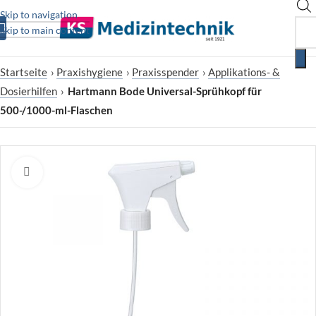
Skip to navigation
Skip to main content
Startseite
›
Praxishygiene
›
Praxisspender
›
Applikations- &
Dosierhilfen
›
Hartmann Bode Universal-Sprühkopf für
500-/1000-ml-Flaschen
Zum Vergrößern klicken