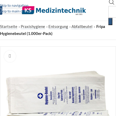
Skip to navigation
Skip to main content
Startseite
›
Praxishygiene
›
Entsorgung
›
Abfallbeutel
›
Fripa
Hygienebeutel (1.000er-Pack)
Zum Vergrößern klicken