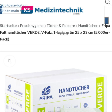
Skip to navigation
Skip to main content
Startseite
›
Praxishygiene
›
Tücher & Papiere
›
Handtücher
›
Fripa
Falthandtücher VERDE, V-Falz, 1-lagig, grün 25 x 23 cm (5.000er-
Pack)
Zum Vergrößern klicken