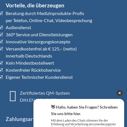
Vorteile, die überzeugen
Beratung durch Medizinprodukte-Profis
per Telefon, Online-Chat, Videobesprechung
Außendienst
360° Service und Dienstleistungen
Innovative Versorgungskonzepte
Versandkostenfrei ab € 125,– (netto)
innerhalb Deutschlands
Kein Mindestbestellwert
Kostenfreier Rückholservice
Eigener Technischer Kundendienst
Zertifiziertes QM-System
DIN EN ISO 13485
👋 Hallo, haben Sie Fragen? Schreiben
Sie uns bitte hier.
Zahlungsarten
Mit dem Laden des Chats stimmen Sie der
Erhebung und Verarbeitung personenbezogener