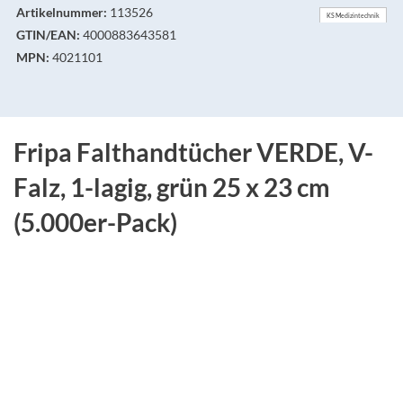
Artikelnummer:
113526
KS Medizintechnik
GTIN/EAN:
4000883643581
MPN:
4021101
Fripa Falthandtücher VERDE, V-
Falz, 1-lagig, grün 25 x 23 cm
(5.000er-Pack)