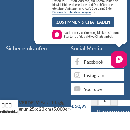
Daten (z.B. E-Mail-Adresse) zur Kommunikation
hinsichtlich Vorbereitung und Durchführung
etwaiger Anfragen und Aufträge gemäß den
Datenschutzbestimmungen
zu.
ZUSTIMMEN & CHAT LADEN
Nach Ihrer Zustimmung klicken Sie zum
Starten auf das aktive Chatsymbol.
Sicher einkaufen
Social Media
Facebook
Instagram
YouTube
Fripa Falthandtücher
-
+
VERDE, V-Falz, 1-lagig,
€
30,99
grün 25 x 23 cm (5.000er-
artseite
Mein Konto
Warenkorb
IN DEN WARE
Pack)
Markenqualität kaufen Sie günstig bei KS Medizintechnik
Als medizinischer Fachgroßhandel bieten wir Ihnen, neben