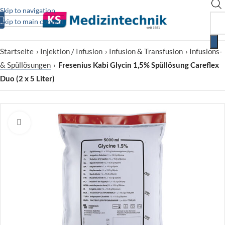
Skip to navigation
Skip to main content
Startseite
›
Injektion / Infusion
›
Infusion & Transfusion
›
Infusions-
& Spüllösungen
›
Fresenius Kabi Glycin 1,5% Spüllösung Careflex
Duo (2 x 5 Liter)
Zum Vergrößern klicken