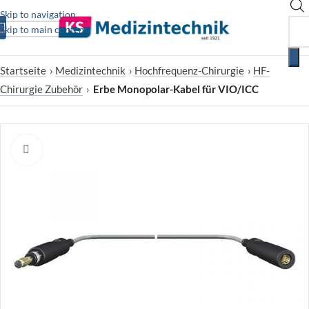
Skip to navigation
Skip to main content
Startseite
›
Medizintechnik
›
Hochfrequenz-Chirurgie
›
HF-
Chirurgie Zubehör
›
Erbe Monopolar-Kabel für VIO/ICC
Zum Vergrößern klicken