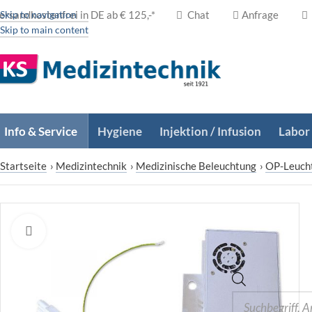
ersandkostenfrei in DE ab € 125,-*
Skip to navigation
Chat
Anfrage
Skip to main content
Info & Service
Hygiene
Injektion / Infusion
Labor
Startseite
›
Medizintechnik
›
Medizinische Beleuchtung
›
OP-Leuch
Zum Vergrößern klicken