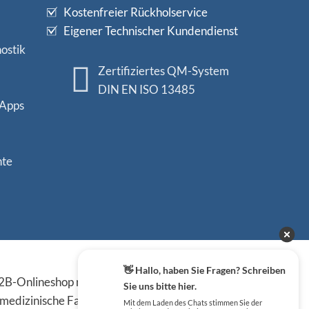
Kostenfreier Rückholservice
Eigener Technischer Kundendienst
ostik
Zertifiziertes QM-System
DIN EN ISO 13485
 Apps
nte
Sicher einkaufen
👋 Hallo, haben Sie Fragen? Schreiben
B-Onlineshop richten sich
Sie uns bitte hier.
 medizinische Fachkreise,
Mit dem Laden des Chats stimmen Sie der