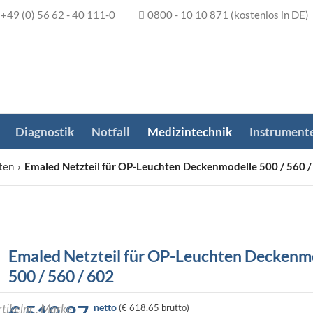
+49 (0) 56 62 - 40 111-0
0800 - 10 10 871
(kostenlos in DE)
Diagnostik
Notfall
Medizintechnik
Instrument
ten
›
Emaled Netzteil für OP-Leuchten Deckenmodelle 500 / 560 /
Emaled Netzteil für OP-Leuchten Deckenm
500 / 560 / 602
netto
(
€ 618,65
brutto)