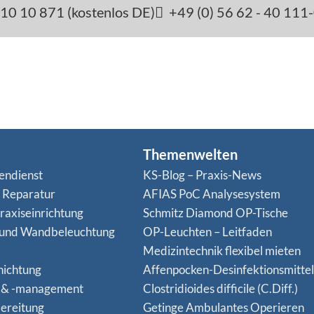
10 10 871 (kostenlos DE)
+49 (0) 56 62 - 40 111
Themenwelten
endienst
KS-Blog – Praxis-News
n Reparatur
AFIAS PoC Analysesystem
raxiseinrichtung
Schmitz Diamond OP-Tische
 und Wandbeleuchtung
OP-Leuchten – Leitfaden
Medizintechnik flexibel mieten
hichtung
Affenpocken-Desinfektionsmittel
 & -management
Clostridioides difficile (C.Diff.)
ereitung
Getinge Ambulantes Operieren