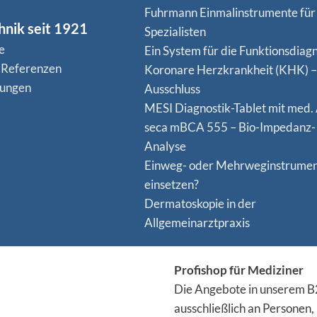
Fuhrmann Einmalinstrumente für
hnik seit 1921
Spezialisten
e
Ein System für die Funktionsdiagn
 Referenzen
Koro­nare Herz­krank­heit (KHK) –
nungen
Ausschluss
MESI Diagnostik-Tablet mit med.
seca mBCA 555 – Bio-Impedanz-
Analyse
Einweg- oder Mehrweginstrume
einsetzen?
Dermatoskopie in der
Allgemeinarztpraxis
Profishop für Mediziner
Die Angebote in unserem B2
ausschließlich an Personen,