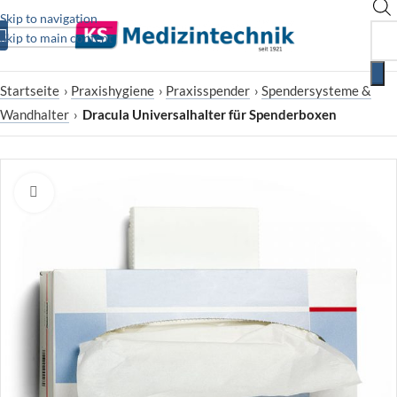
Skip to navigation
Skip to main content
Startseite
›
Praxishygiene
›
Praxisspender
›
Spendersysteme &
Wandhalter
›
Dracula Universalhalter für Spenderboxen
Zum Vergrößern klicken