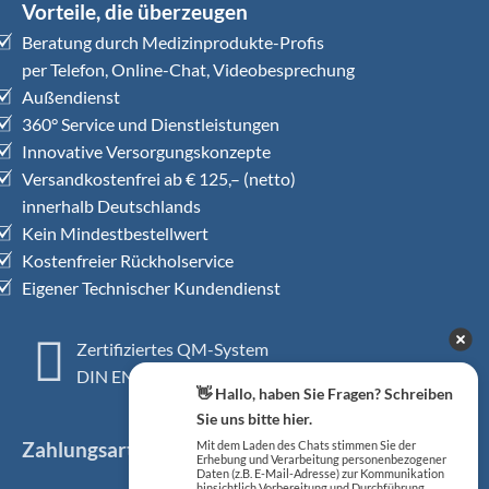
Vorteile, die überzeugen
Beratung durch Medizinprodukte-Profis
per Telefon, Online-Chat, Videobesprechung
Außendienst
360° Service und Dienstleistungen
Innovative Versorgungskonzepte
Versandkostenfrei ab € 125,– (netto)
innerhalb Deutschlands
Kein Mindestbestellwert
Kostenfreier Rückholservice
Eigener Technischer Kundendienst
Zertifiziertes QM-System
DIN EN ISO 13485
👋 Hallo, haben Sie Fragen? Schreiben
Sie uns bitte hier.
Zahlungsarten
Mit dem Laden des Chats stimmen Sie der
Erhebung und Verarbeitung personenbezogener
Daten (z.B. E-Mail-Adresse) zur Kommunikation
hinsichtlich Vorbereitung und Durchführung