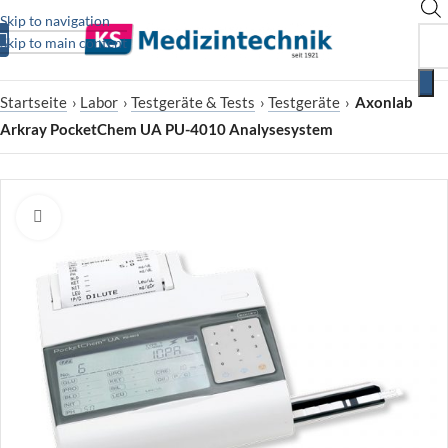
Skip to navigation
Skip to main content
Startseite
›
Labor
›
Testgeräte & Tests
›
Testgeräte
›
Axonlab
Arkray PocketChem UA PU-4010 Analysesystem
Zum Vergrößern klicken