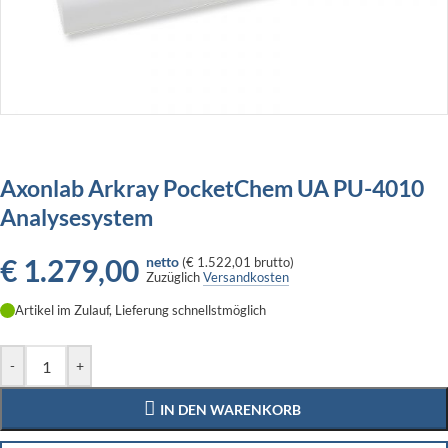
Axonlab Arkray PocketChem UA PU-4010
Analysesystem
€
1.279,00
netto
(
€ 1.522,01
brutto)
Zuzüglich
Versandkosten
Artikel im Zulauf, Lieferung schnellstmöglich
-
+
IN DEN WARENKORB