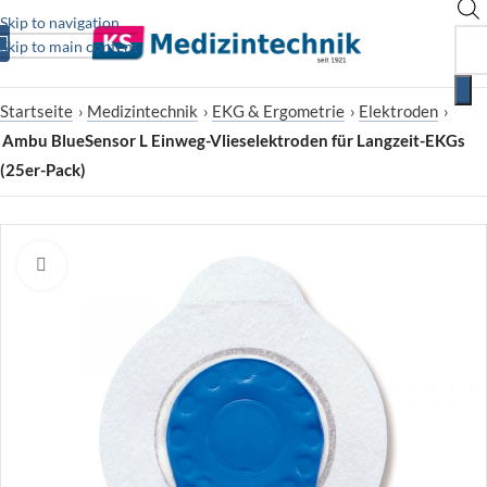
Skip to navigation
Skip to main content
Startseite
›
Medizintechnik
›
EKG & Ergometrie
›
Elektroden
›
Ambu BlueSensor L Einweg-Vlieselektroden für Langzeit-EKGs
(25er-Pack)
Zum Vergrößern klicken