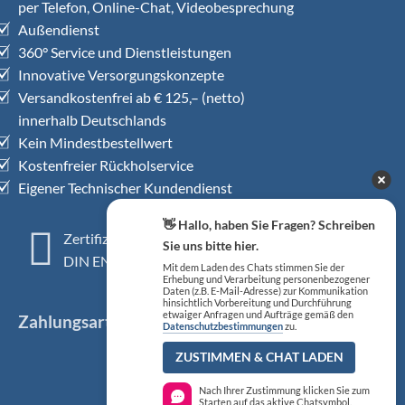
per Telefon, Online-Chat, Videobesprechung
Außendienst
360° Service und Dienstleistungen
Innovative Versorgungskonzepte
Versandkostenfrei ab € 125,– (netto)
innerhalb Deutschlands
Kein Mindestbestellwert
Kostenfreier Rückholservice
Eigener Technischer Kundendienst
👋 Hallo, haben Sie Fragen? Schreiben
Zertifiziertes QM-System
Sie uns bitte hier.
DIN EN ISO 13485
Mit dem Laden des Chats stimmen Sie der
Erhebung und Verarbeitung personenbezogener
Daten (z.B. E-Mail-Adresse) zur Kommunikation
hinsichtlich Vorbereitung und Durchführung
etwaiger Anfragen und Aufträge gemäß den
Zahlungsarten
Datenschutzbestimmungen
zu.
ZUSTIMMEN & CHAT LADEN
Nach Ihrer Zustimmung klicken Sie zum
Starten auf das aktive Chatsymbol.