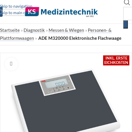
Skip to navigation
Skip to main content
Startseite
›
Diagnostik
›
Messen & Wiegen
›
Personen- &
Plattformwaagen
›
ADE M320000 Elektronische Flachwaage
INKL. ERSTE
EICHKOSTEN
Zum Vergrößern klicken