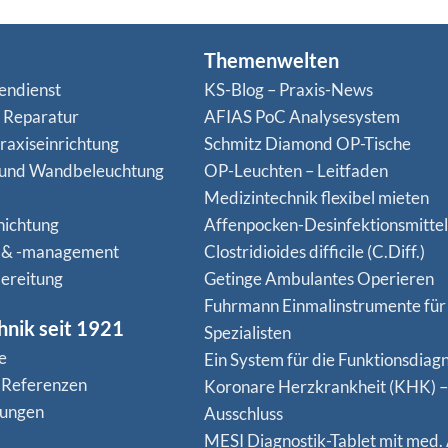
Themenwelten
endienst
KS-Blog – Praxis-News
n Reparatur
AFIAS PoC Analysesystem
raxiseinrichtung
Schmitz Diamond OP-Tische
 und Wandbeleuchtung
OP-Leuchten – Leitfaden
Medizintechnik flexibel mieten
hichtung
Affenpocken-Desinfektionsmittel
 & -management
Clostridioides difficile (C.Diff.)
ereitung
Getinge Ambulantes Operieren
Fuhrmann Einmalinstrumente für
hnik seit 1921
Spezialisten
e
Ein System für die Funktionsdiagn
 Referenzen
Koro­nare Herz­krank­heit (KHK) –
nungen
Ausschluss
MESI Diagnostik-Tablet mit med.