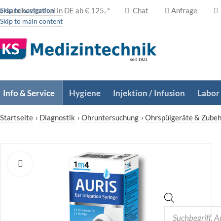
ersandkostenfrei in DE ab € 125,-*
Skip to navigation
Chat
Anfrage
Skip to main content
Info & Service
Hygiene
Injektion / Infusion
Labor
Startseite
›
Diagnostik
›
Ohruntersuchung
›
Ohrspülgeräte & Zube
Zum Vergrößern klicken