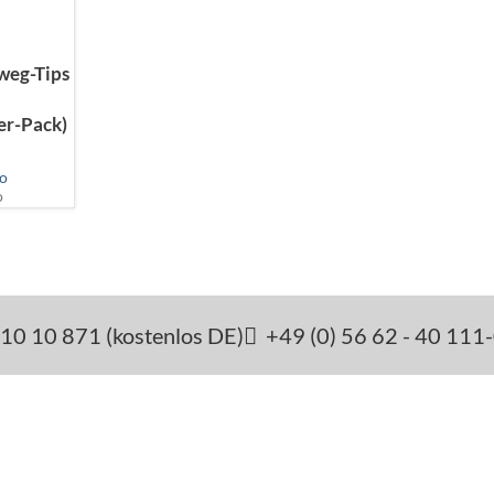
weg-Tips
er-Pack)
o
o
10 10 871 (kostenlos DE)
+49 (0) 56 62 - 40 111