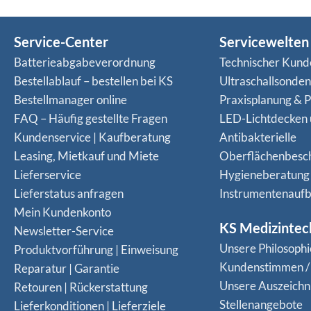
Service-Center
Servicewelten
Batterieabgabeverordnung
Technischer Kund
Bestellablauf – bestellen bei KS
Ultraschallsonde
Bestellmanager online
Praxisplanung & P
FAQ – Häufig gestellte Fragen
LED-Lichtdecken
Kundenservice | Kaufberatung
Antibakterielle
Leasing, Mietkauf und Miete
Oberflächenbesc
Lieferservice
Hygieneberatung
Lieferstatus anfragen
Instrumentenaufb
Mein Kundenkonto
KS Medizintec
Newsletter-Service
Unsere Philosophi
Produktvorführung | Einweisung
Kundenstimmen /
Reparatur | Garantie
Unsere Auszeich
Retouren | Rückerstattung
Stellenangebote
Lieferkonditionen | Lieferziele