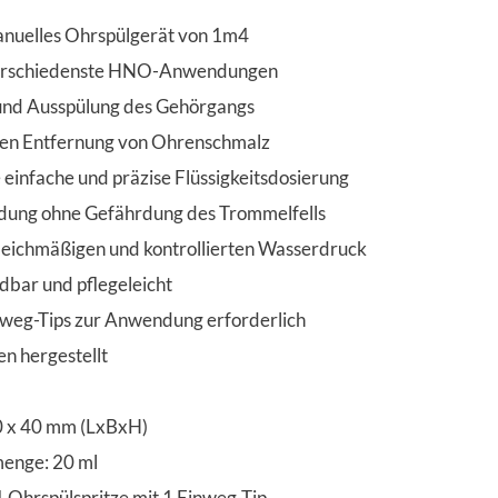
nuelles Ohrspülgerät von 1m4
verschiedenste HNO-Anwendungen
und Ausspülung des Gehörgangs
gen Entfernung von Ohrenschmalz
 einfache und präzise Flüssigkeitsdosierung
dung ohne Gefährdung des Trommelfells
gleichmäßigen und kontrollierten Wasserdruck
bar und pflegeleicht
weg-Tips zur Anwendung erforderlich
n hergestellt
0 x 40 mm (LxBxH)
enge: 20 ml
 Ohrspülspritze mit 1 Einweg-Tip