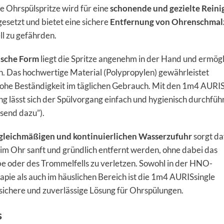
 Ohrspülspritze wird für eine
schonende und gezielte Rein
esetzt und bietet eine sichere
Entfernung von Ohrenschmal
l zu gefährden.
sche Form
liegt die Spritze angenehm in der Hand und ermögl
en. Das hochwertige Material (Polypropylen) gewährleistet
ohe Beständigkeit im täglichen Gebrauch. Mit den 1m4 AURIS
 lässt sich der Spülvorgang einfach und hygienisch durchfüh
ssend dazu”).
gleichmäßigen und kontinuierlichen Wasserzufuhr
sorgt da
im Ohr sanft und gründlich entfernt werden, ohne dabei das
 oder des Trommelfells zu verletzen. Sowohl in der HNO-
apie als auch im häuslichen Bereich ist die 1m4 AURISsingle
 sichere und zuverlässige Lösung für Ohrspülungen.
s