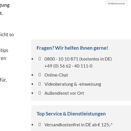
igung
KS Medizintechnik
z
,
icht so
Fragen? Wir helfen Ihnen gerne!
tips
ren
0800 - 10 10 871
(kostenlos in DE)
+49 (0) 56 62 - 40 111-0
Online-Chat
für,
Videoberatung & -einweisung
Außendienst vor Ort
Top Service & Dienstleistungen
Versandkostenfrei in DE ab € 125,-*