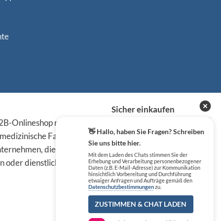
nte
Sicher einkaufen
B-Onlineshop richten sich
👋 Hallo, haben Sie Fragen? Schreiben
 medizinische Fachkreise,
Sie uns bitte hier.
ternehmen, die die
Mit dem Laden des Chats stimmen Sie der
n oder dienstlichen Tätigkeit
Erhebung und Verarbeitung personenbezogener
Daten (z.B. E-Mail-Adresse) zur Kommunikation
hinsichtlich Vorbereitung und Durchführung
etwaiger Anfragen und Aufträge gemäß den
Datenschutzbestimmungen
zu.
ZUSTIMMEN & CHAT LADEN