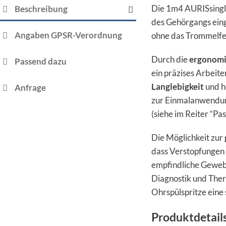
Die 1m4 AURISsingle
Beschreibung
des Gehörgangs eing
Angaben GPSR-Verordnung
ohne das Trommelfel
Durch die
ergonomi
Passend dazu
ein präzises Arbeit
Langlebigkeit
und h
Anfrage
zur Einmalanwendung
(siehe im Reiter “Pa
Die Möglichkeit zur
dass Verstopfungen 
empfindliche Gewebe
Diagnostik und Ther
Ohrspülspritze eine
Produktdetail