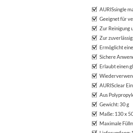
AURISsingle ma
Geeignet für 
Zur Reinigung 
Zur zuverlässi
Ermöglicht eine
Sichere Anwen
Erlaubt einen 
Wiederverwend
AURISclear Ein
Aus Polypropyle
Gewicht: 30 g
Maße: 130 x 5
Maximale Füllm
Lieferumfang: 1