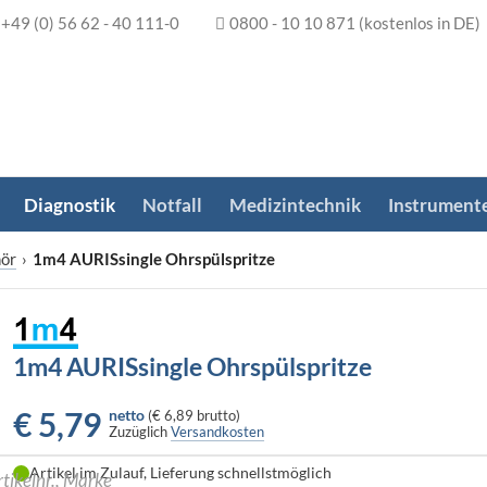
+49 (0) 56 62 - 40 111-0
0800 - 10 10 871
(kostenlos in DE)
Diagnostik
Notfall
Medizintechnik
Instrument
hör
›
1m4 AURISsingle Ohrspülspritze
1m4 AURISsingle Ohrspülspritze
€
5,79
netto
(
€ 6,89
brutto)
Zuzüglich
Versandkosten
Artikel im Zulauf, Lieferung schnellstmöglich