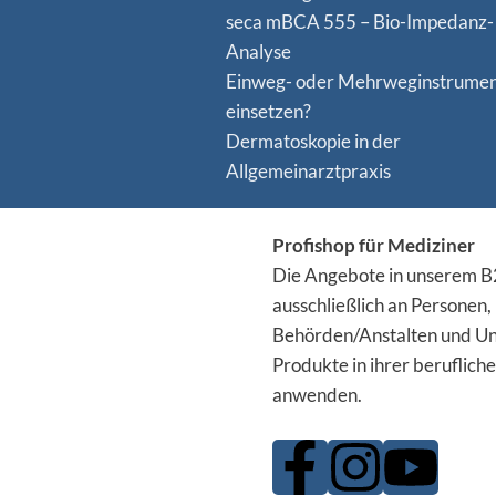
seca mBCA 555 – Bio-Impedanz-
Analyse
Einweg- oder Mehrweginstrume
einsetzen?
Dermatoskopie in der
Allgemeinarztpraxis
Profishop für Mediziner
Die Angebote in unserem B2
ausschließlich an Personen,
Behörden/Anstalten und Un
Produkte in ihrer berufliche
anwenden.