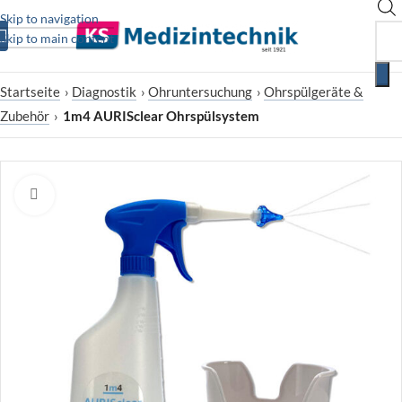
Skip to navigation
Skip to main content
Startseite
›
Diagnostik
›
Ohruntersuchung
›
Ohrspülgeräte &
Zubehör
›
1m4 AURISclear Ohrspülsystem
Zum Vergrößern klicken