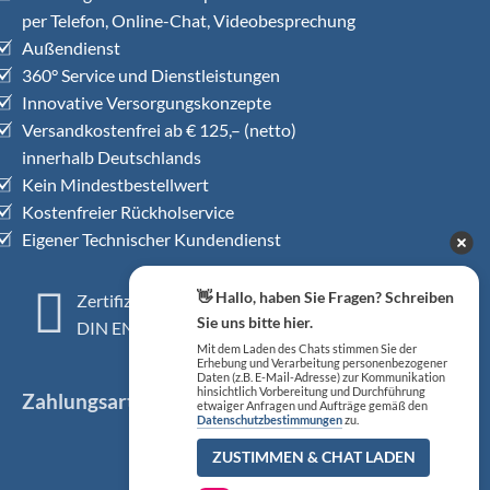
per Telefon, Online-Chat, Videobesprechung
Außendienst
360° Service und Dienstleistungen
Innovative Versorgungskonzepte
Versandkostenfrei ab € 125,– (netto)
innerhalb Deutschlands
Kein Mindestbestellwert
Kostenfreier Rückholservice
Eigener Technischer Kundendienst
👋 Hallo, haben Sie Fragen? Schreiben
Zertifiziertes QM-System
Sie uns bitte hier.
DIN EN ISO 13485
Mit dem Laden des Chats stimmen Sie der
Erhebung und Verarbeitung personenbezogener
Daten (z.B. E-Mail-Adresse) zur Kommunikation
hinsichtlich Vorbereitung und Durchführung
Zahlungsarten
etwaiger Anfragen und Aufträge gemäß den
Datenschutzbestimmungen
zu.
ZUSTIMMEN & CHAT LADEN