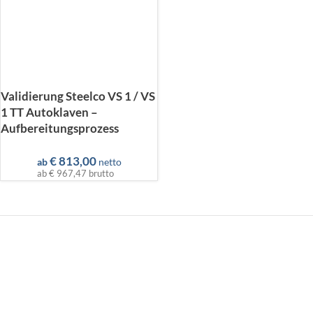
Validierung Steelco VS 1 / VS
1 TT Autoklaven –
Aufbereitungsprozess
€
813,00
ab
netto
ab
€ 967,47
brutto