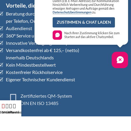
Daten (z.B. E-Mail-Adresse) zur Kommunikation
Vorteile, die überzeugen
hinsichtlich Vorbereitung und Durchführung
etwaiger Anfragen und Aufträge gemäß den
Datenschutzbestimmungen
zu.
Beratung durch Medizinprodukte-Profis
per Telefon, Online-Chat, Videobesprechung
ZUSTIMMEN & CHAT LADEN
Außendienst
Nach Ihrer Zustimmung klicken Sie zum
360° Service und Dienstleistungen
Starten auf das aktive Chatsymbol.
Innovative Versorgungskonzepte
Versandkostenfrei ab € 125,– (netto)
innerhalb Deutschlands
Kein Mindestbestellwert
Kostenfreier Rückholservice
Eigener Technischer Kundendienst
Zertifiziertes QM-System
DIN EN ISO 13485
Startseite
Mein Konto
Warenkorb
Zahlungsarten