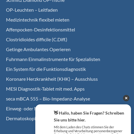
OP-Leuchten – Leitfaden
Medizintechnik flexibel mieten
Affenpocken-Desinfektionsmittel
Clostridioides difficile (C.Diff.)
Getinge Ambulantes Operieren
Fuhrmann Einmalinstrumente für Spezialisten
Ein System für die Funktionsdiagnostik
Koro­nare Herz­krank­heit (KHK) – Ausschluss
MESI Diagnostik-Tablet mit med. Apps
seca mBCA 555 – Bio-Impedanz-Analyse
Einweg- oder Mehrweginstrumente einsetzen?
👋 Hallo, haben Sie Fragen? Schreiben
Dermatoskopie in der Allgemeinarztpraxis
Sie uns bitte hier.
Mit dem Laden des Chats stimmen Sie der
Erhebung und Verarbeitung personenbezogener