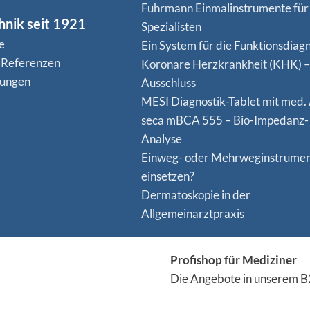
Fuhrmann Einmalinstrumente für
hnik seit 1921
Spezialisten
e
Ein System für die Funktionsdiagn
 Referenzen
Koro­nare Herz­krank­heit (KHK) –
nungen
Ausschluss
MESI Diagnostik-Tablet mit med.
seca mBCA 555 – Bio-Impedanz-
Analyse
Einweg- oder Mehrweginstrume
einsetzen?
Dermatoskopie in der
Allgemeinarztpraxis
Profishop für Mediziner
Die Angebote in unserem B2
ausschließlich an Personen,