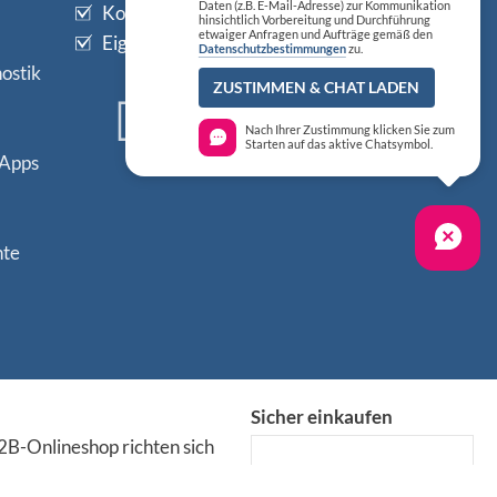
Daten (z.B. E-Mail-Adresse) zur Kommunikation
Kostenfreier Rückholservice
hinsichtlich Vorbereitung und Durchführung
etwaiger Anfragen und Aufträge gemäß den
Eigener Technischer Kundendienst
Datenschutzbestimmungen
zu.
ostik
ZUSTIMMEN & CHAT LADEN
Zertifiziertes QM-System
Nach Ihrer Zustimmung klicken Sie zum
DIN EN ISO 13485
Starten auf das aktive Chatsymbol.
 Apps
nte
Sicher einkaufen
B-Onlineshop richten sich
 medizinische Fachkreise,