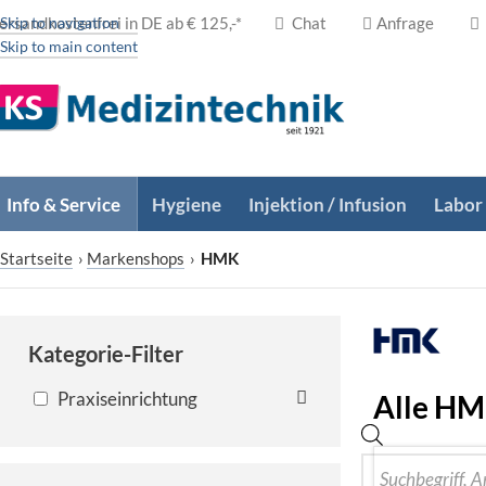
ersandkostenfrei in DE ab € 125,-*
Skip to navigation
Chat
Anfrage
Skip to main content
Info & Service
Hygiene
Injektion / Infusion
Labor
Startseite
›
Markenshops
›
HMK
Kategorie-Filter
Praxiseinrichtung
Alle HM