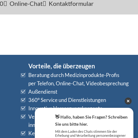
-0
Online-Chat
Kontaktformular
Vorteile, die überzeugen
Beratung durch Medizinprodukte-Profis
per Telefon, Online-Chat, Videobesprechung
Außendienst
360° Service und Dienstleistungen
Innovative Versorgungskonzepte
Versandkostenfrei ab € 125,– (netto)
👋 Hallo, haben Sie Fragen? Schreiben
Sie uns bitte hier.
innerhalb Deutschlands
Mit dem Laden des Chats stimmen Sie der
Kein Mindestbestellwert
Erhebung und Verarbeitung personenbezogener