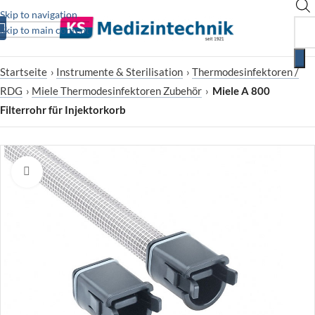
Skip to navigation
Skip to main content
Startseite
›
Instrumente & Sterilisation
›
Thermodesinfektoren /
RDG
›
Miele Thermodesinfektoren Zubehör
›
Miele A 800
Filterrohr für Injektorkorb
Zum Vergrößern klicken