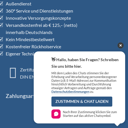
Außendienst
360° Service und Dienstleistungen
Innovative Versorgungskonzepte
Versandkostenfrei ab € 125,– (netto)
innerhalb Deutschlands
Kein Mindestbestellwert
Kostenfreier Rückholservice
Eigener Technischer Kundendienst
👋 Hallo, haben Sie Fragen? Schreiben
Sie uns bitte hier.
Zertifiziertes QM-System
Mit dem Laden des Chats stimmen Sie der
DIN EN ISO 13485
Erhebung und Verarbeitung personenbezogener
Daten (z.B. E-Mail-Adresse) zur Kommunikation
hinsichtlich Vorbereitung und Durchführung
etwaiger Anfragen und Aufträge gemäß den
Datenschutzbestimmungen
zu.
Zahlungsarten
ZUSTIMMEN & CHAT LADEN
Nach Ihrer Zustimmung klicken Sie zum
Starten auf das aktive Chatsymbol.