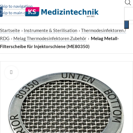
Skip to navigation
Skip to main content
Startseite
›
Instrumente & Sterilisation
›
Thermodesinfektoren /
RDG
›
Melag Thermodesinfektoren Zubehör
›
Melag Metall-
Filterscheibe für Injektorschiene (ME80350)
Zum Vergrößern klicken